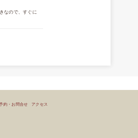
きなので、すぐに
予約・お問合せ
アクセス