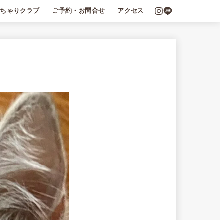
っちゃりクラブ
ご予約・お問合せ
アクセス
識
会員
ちゃり文庫
商取引法に基づく表記