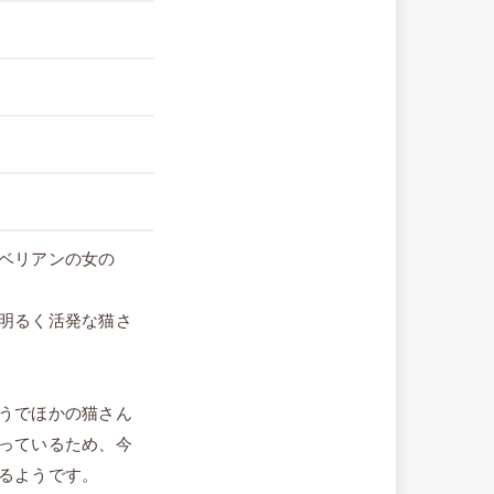
ベリアンの女の
明るく活発な猫さ
うでほかの猫さん
っているため、今
るようです。