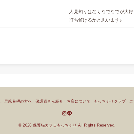
人見知りはなくなでなでが大好
打ち解けるかと思います♪
へ
里親希望の方へ
保護猫さん紹介
お店について
もっちゃりクラブ
ご
© 2026
保護猫カフェもっちゃり
All Rights Reserved.