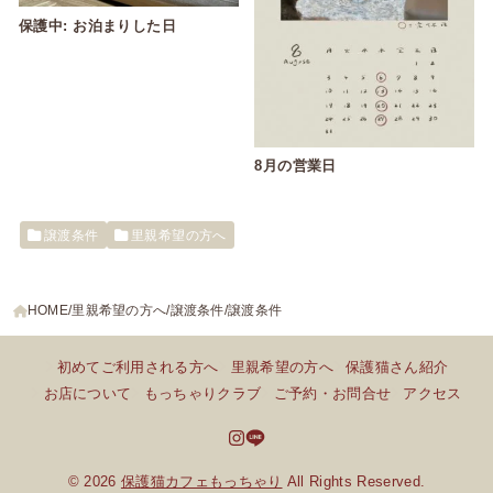
保護中: お泊まりした日
8月の営業日
譲渡条件
里親希望の方へ
HOME
里親希望の方へ
譲渡条件
譲渡条件
初めてご利用される方へ
里親希望の方へ
保護猫さん紹介
お店について
もっちゃりクラブ
ご予約・お問合せ
アクセス
© 2026
保護猫カフェもっちゃり
All Rights Reserved.