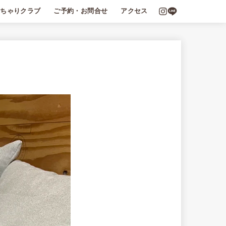
っちゃりクラブ
ご予約・お問合せ
アクセス
識
会員
ちゃり文庫
商取引法に基づく表記