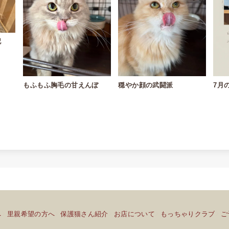
記
もふもふ胸毛の甘えんぼ
穏やか顔の武闘派
7月
へ
里親希望の方へ
保護猫さん紹介
お店について
もっちゃりクラブ
ご