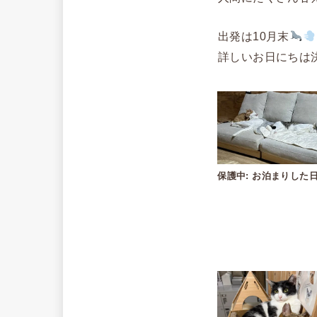
出発は10月末
詳しいお日にちは
保護中: お泊まりした