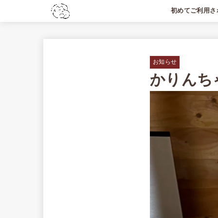
初めてご利用さ
初めての方へ
利用料金
よくあるご質問
お知らせ
かりんち