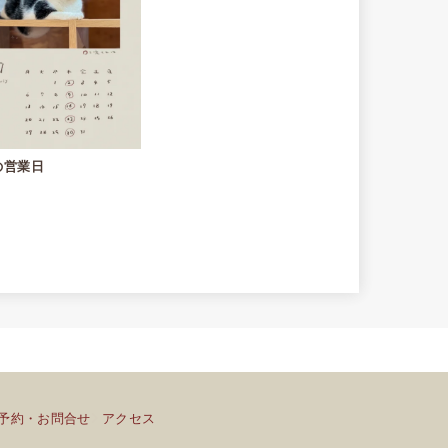
の営業日
予約・お問合せ
アクセス