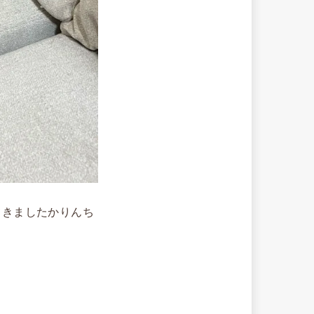
てきましたかりんち