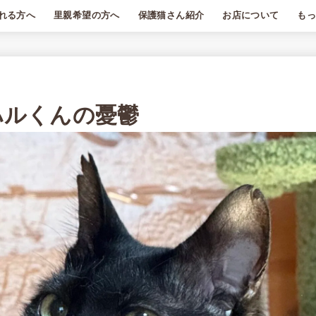
れる方へ
里親希望の方へ
保護猫さん紹介
お店について
も
はじめに
譲渡条件
エントリーまでの流れ
里親希望Q＆A
里親募集中の猫さん
卒業した猫さん
お店のようす
もっちゃりについて
第一種動物取扱業者標
月額
もっ
特定
 ハルくんの憂鬱