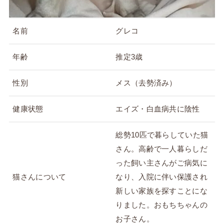
名前
グレコ
年齢
推定3歳
性別
メス（去勢済み）
健康状態
エイズ・白血病共に陰性
総勢10匹で暮らしていた猫
さん。高齢で一人暮らしだ
った飼い主さんがご病気に
猫さんについて
なり、入院に伴い保護され
新しい家族を探すことにな
りました。おもちちゃんの
お子さん。