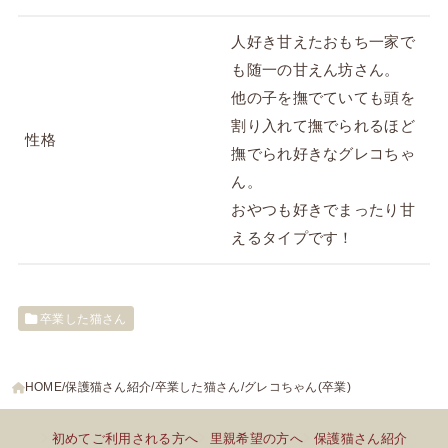
人好き甘えたおもち一家で
も随一の甘えん坊さん。
他の子を撫でていても頭を
割り入れて撫でられるほど
性格
撫でられ好きなグレコちゃ
ん。
おやつも好きでまったり甘
えるタイプです！
卒業した猫さん
HOME
保護猫さん紹介
卒業した猫さん
グレコちゃん(卒業)
初めてご利用される方へ
里親希望の方へ
保護猫さん紹介