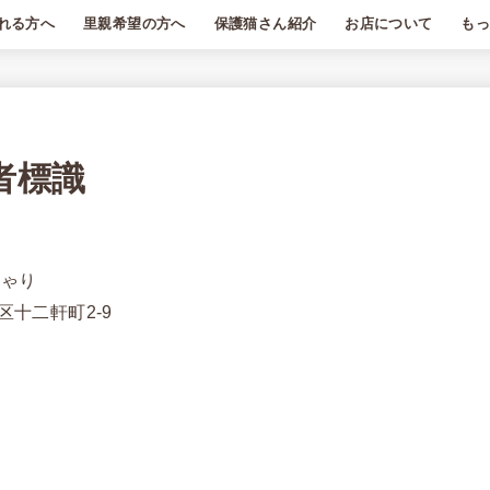
れる方へ
里親希望の方へ
保護猫さん紹介
お店について
も
はじめに
譲渡条件
エントリーまでの流れ
里親希望Q＆A
里親募集中の猫さん
卒業した猫さん
お店のようす
もっちゃりについて
第一種動物取扱業者標
月額
もっ
特定
者標識
ちゃり
十二軒町2-9